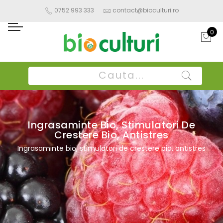
0752 993 333
contact@bioculturi.ro
0
Ingrasaminte Bio, Stimulatori De
Crestere Bio, Antistres
Ingrasaminte bio, stimulatori de crestere bio, antistres