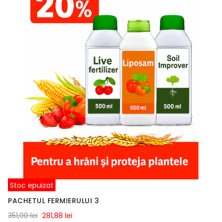
Stoc epuizat
PACHETUL FERMIERULUI 3
351,00 lei
281,88 lei