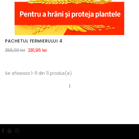
PACHETUL FERMIERULUI 4
356,00 lei
281,96 lei
Se afiseaza 1-11 din 11 produs(e)
1