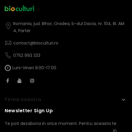
Romania, jud. Bihor, Oradea, b-dul Dacia, nr. 104, Bl. AM
4, Parter
contact@bioculturi.ro
0752 993 333
Luni-Vineri 9:00-17:00
Firma noastra
keyboard_arrow_down
Newsletter Sign Up
Te poti dezabona in orice moment. Pentru aceasta te
rugam sa folosesti informatiile noastre de contact din