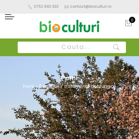
0752 993 333
contact@bioculturi.ro
0
Pomi
Pomi – fungicide / tratamente antifungice