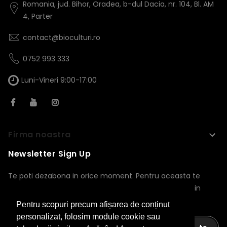
Romania, jud. Bihor, Oradea, b-dul Dacia, nr. 104, Bl. AM
4, Parter
contact@bioculturi.ro
0752 993 333
Luni-Vineri 9:00-17:00
Firma noastra
keyboard_arrow_down
Newsletter Sign Up
Te poti dezabona in orice moment. Pentru aceasta te
rugam sa folosesti informatiile noastre de contact din
nota legala.
Pentru scopuri precum afișarea de conținut
personalizat, folosim module cookie sau