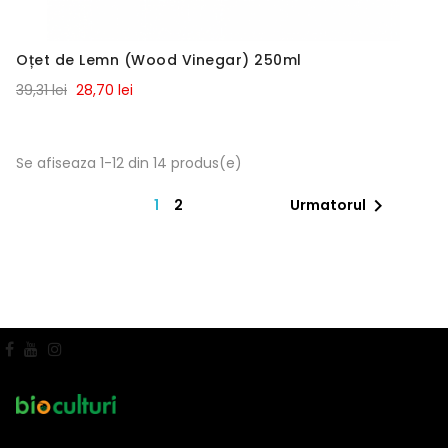
Oțet de Lemn (Wood Vinegar) 250ml
39,31 lei
28,70 lei
Se afiseaza 1-12 din 14 produs(e)

1
2
Urmatorul